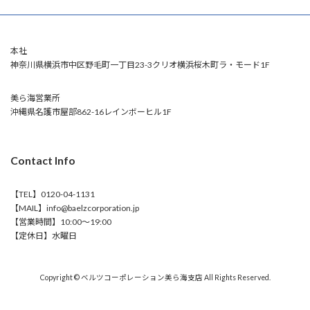
本社
神奈川県横浜市中区野毛町一丁目23-3クリオ横浜桜木町ラ・モード1F
美ら海営業所
沖縄県名護市屋部862-16レインボーヒル1F
Contact Info
【TEL】0120-04-1131
【MAIL】info@baelzcorporation.jp
【営業時間】10:00～19:00
【定休日】水曜日
Copyright © ベルツコーポレーション美ら海支店 All Rights Reserved.
Powered by
WordPress
with
Lightning Theme
&
VK All in One Expansion Unit