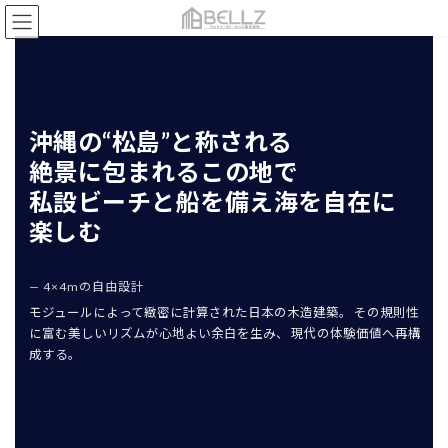
コ
ナ
ン
ビ
テ
ゲ
ン
ー
ツ
シ
へ
ョ
ス
ン
沖縄の“松島”と称される
キ
に
絶景に包まれるこの地で
ッ
移
プ
動
私設ビーチと船を備え海を自在に
楽しむ
— 4×4mの自由設計
モジュールによって緻密に計算された日本の木造建築。 その規則性
に富む美しいリズムが心地よい余白を生み、 現代の体験価値へ再構
成する。