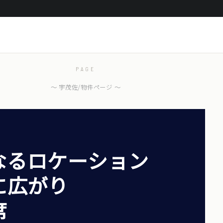
PAGE
〜 宇茂佐/物件ページ 〜
なるロケーション
に広がり
席