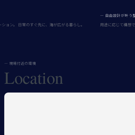
— 自由設計が叶う
ーション。 日常のすぐ先に、海が広がる暮らし。
用途に応じて構想で
— 現場付近の環境
Location