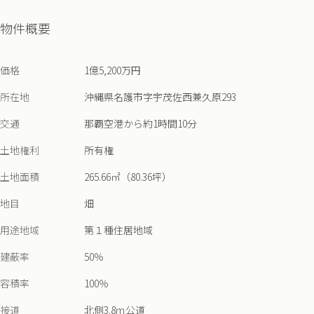
物件概要
価格
1億5,200万円
所在地
沖縄県名護市字宇茂佐西兼久原293
交通
那覇空港から約1時間10分
土地権利
所有権
土地面積
265.66㎡（80.36坪）
地目
畑
用途地域
第１種住居地域
建蔽率
50％
容積率
100％
接道
北側3.8ｍ公道