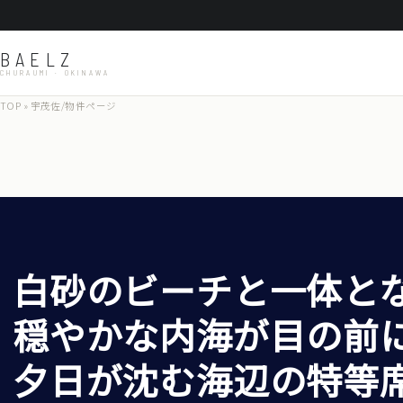
BAELZ
CHURAUMI · OKINAWA
TOP
» 宇茂佐/物件ページ
白砂のビーチと一体と
穏やかな内海が目の前
夕日が沈む海辺の特等